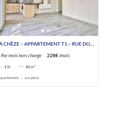
A CHÈZE – APPARTEMENT T1 – RUE DU
TADE
228€
Par mois hors charge
/mois
1
lit
31
m²
ppartement
Location