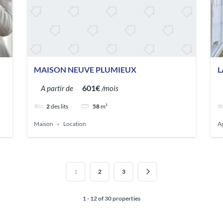
MAISON NEUVE PLUMIEUX
L
S
601€
A partir de
/mois
2
des lits
58
m²
Maison
Location
A
1
2
3
1 - 12 of 30 properties