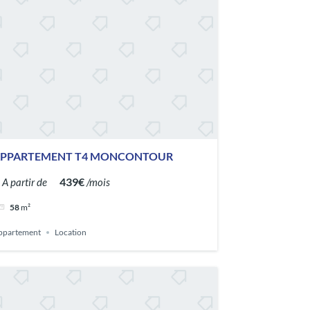
PPARTEMENT T4 MONCONTOUR
439€
A partir de
/mois
58
m²
ppartement
Location