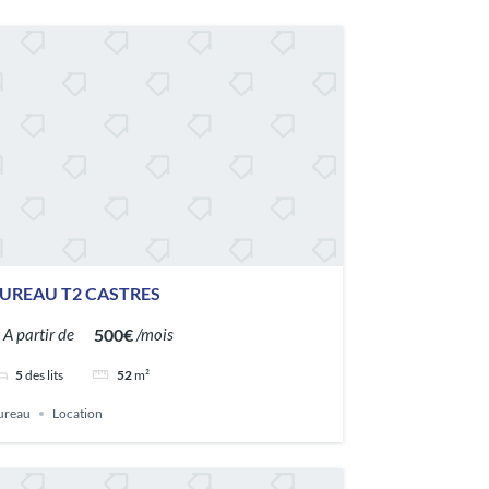
UREAU T2 CASTRES
500€
A partir de
/mois
5
des lits
52
m²
ureau
Location