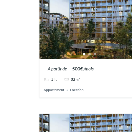
500€
A partir de
/mois
1
lit
52
m²
Appartement
Location