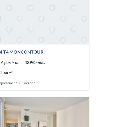
4 T4 MONCONTOUR
439€
A partir de
/mois
58
m²
ppartement
Location