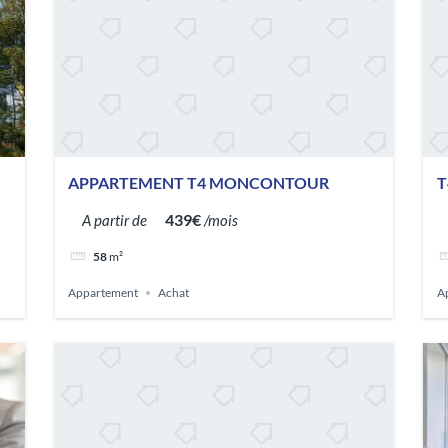
APPARTEMENT T4 MONCONTOUR
T
439€
A partir de
/mois
58
m²
Appartement
Achat
A