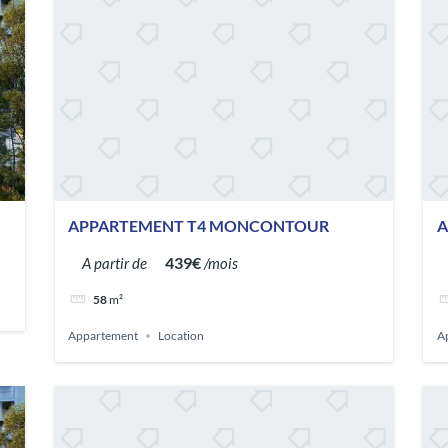
APPARTEMENT T4 MONCONTOUR
A
439€
A partir de
/mois
58
m²
Appartement
Location
A