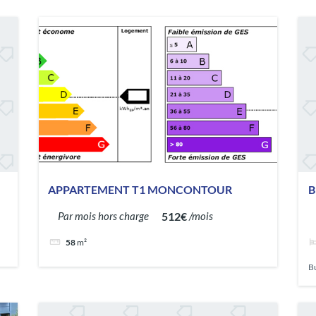
APPARTEMENT T1 MONCONTOUR
B
512€
Par mois hors charge
/mois
58
m²
B