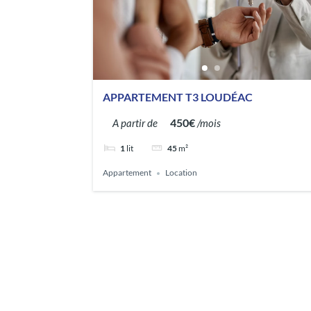
APPARTEMENT T3 LOUDÉAC
450€
A partir de
/mois
1
lit
45
m²
Appartement
Location