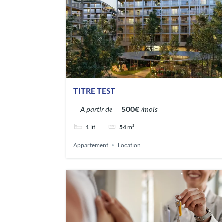
TITRE TEST
500€
A partir de
/mois
1
lit
54
m²
Appartement
Location