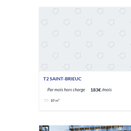
T2 SAINT-BRIEUC
183€
Par mois hors charge
/mois
37
m²